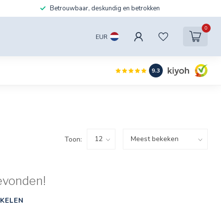
Betrouwbaar, deskundig en betrokken
0
EUR
9.3
Toon:
evonden!
KELEN