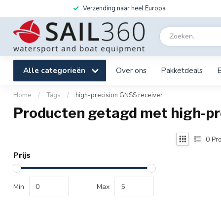
Verzending naar heel Europa
Alle categorieën
Over ons
Pakketdeals
Home
/
Tags
/
high-precision GNSS receiver
Producten getagd met high-pr
0
Pro
Prijs
Min
Max