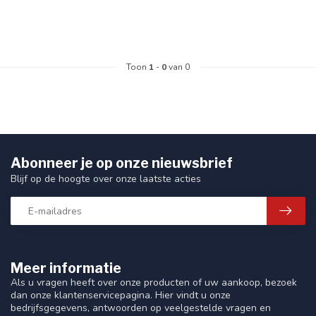
Toon
1
-
0
van 0
Abonneer je op onze nieuwsbrief
Blijf op de hoogte over onze laatste acties
Meer informatie
Als u vragen heeft over onze producten of uw aankoop, bezoek
dan onze klantenservicepagina. Hier vindt u onze
bedrijfsgegevens, antwoorden op veelgestelde vragen en