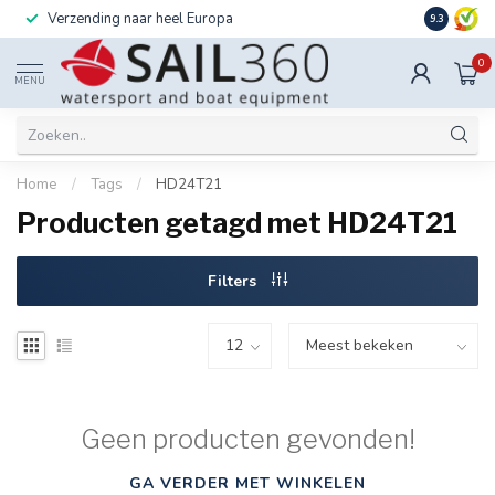
Verzending naar heel Europa
Ook instal
9.3
0
MENU
Home
/
Tags
/
HD24T21
Producten getagd met HD24T21
Filters
Geen producten gevonden!
GA VERDER MET WINKELEN