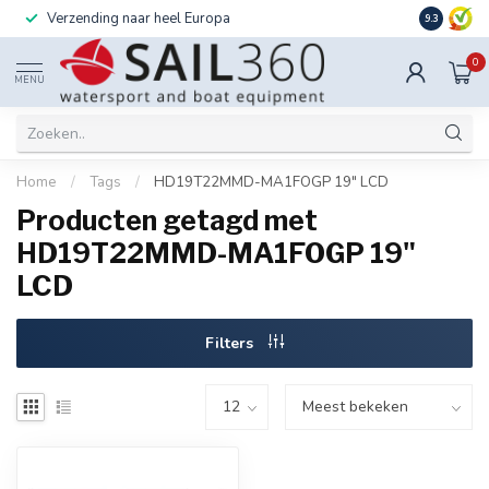
Verzending naar heel Europa
Ook instal
9.3
0
MENU
Home
/
Tags
/
HD19T22MMD-MA1FOGP 19" LCD
Producten getagd met
HD19T22MMD-MA1FOGP 19"
LCD
Filters