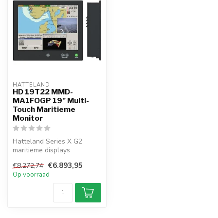
HATTELAND  
HD 19T22 MMD-
MA1FOGP 19" Multi-
Touch Maritieme
Monitor
Hatteland Series X G2
maritieme displays
combineren multi-touch
€6.893,95
€8.272,74
bediening, SXGA-...
Op voorraad