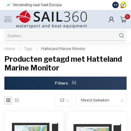
Verzending naar heel Europa
Ook instal
9.3
0
MENU
Home
/
Tags
/
Hatteland Marine Monitor
Producten getagd met Hatteland
Marine Monitor
Filters