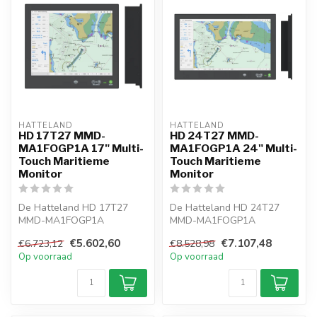
HATTELAND  
HATTELAND  
HD 17T27 MMD-
HD 24T27 MMD-
MA1FOGP1A 17" Multi-
MA1FOGP1A 24" Multi-
Touch Maritieme
Touch Maritieme
Monitor
Monitor
De Hatteland HD 17T27
De Hatteland HD 24T27
MMD-MA1FOGP1A
MMD-MA1FOGP1A
maritieme monitor biedt
maritieme monitor biedt Full
€5.602,60
€7.107,48
€6.723,12
€8.528,98
multi-touch bedienin...
HD-beeldkwalite...
Op voorraad
Op voorraad