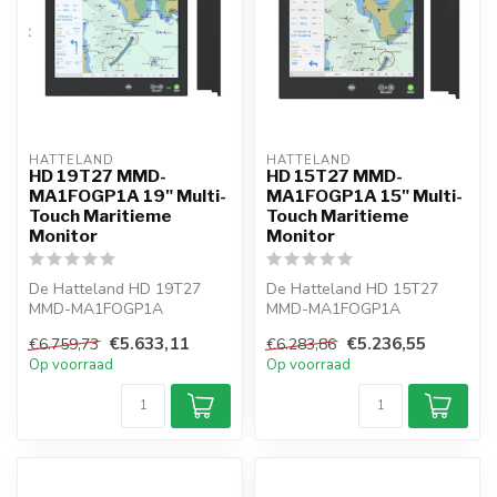
HATTELAND  
HATTELAND  
HD 19T27 MMD-
HD 15T27 MMD-
MA1FOGP1A 19" Multi-
MA1FOGP1A 15" Multi-
Touch Maritieme
Touch Maritieme
Monitor
Monitor
De Hatteland HD 19T27
De Hatteland HD 15T27
MMD-MA1FOGP1A
MMD-MA1FOGP1A
maritieme monitor biedt
maritieme monitor biedt
€5.633,11
€5.236,55
€6.759,73
€6.283,86
multi-touch bedienin...
multi-touch bedienin...
Op voorraad
Op voorraad