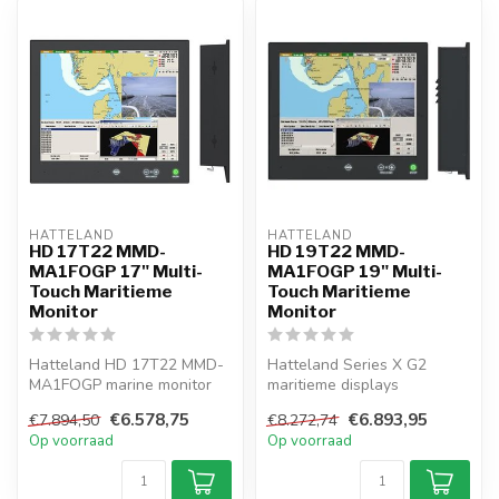
HATTELAND  
HATTELAND  
HD 17T22 MMD-
HD 19T22 MMD-
MA1FOGP 17" Multi-
MA1FOGP 19" Multi-
Touch Maritieme
Touch Maritieme
Monitor
Monitor
Hatteland HD 17T22 MMD-
Hatteland Series X G2
MA1FOGP marine monitor
maritieme displays
provides multi-touch
combineren multi-touch
€6.578,75
€6.893,95
€7.894,50
€8.272,74
control, SXGA...
bediening, SXGA-...
Op voorraad
Op voorraad