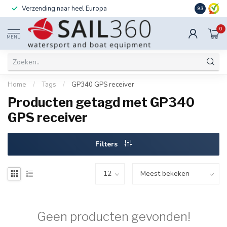
Verzending naar heel Europa
Ook instal
9.3
0
MENU
Home
/
Tags
/
GP340 GPS receiver
Producten getagd met GP340
GPS receiver
Filters
Geen producten gevonden!