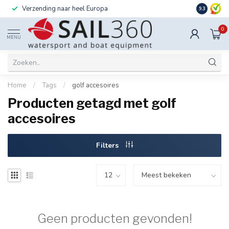
Verzending naar heel Europa
Ook instal
9.3
0
MENU
Home
/
Tags
/
golf accesoires
Producten getagd met golf
accesoires
Filters
Geen producten gevonden!