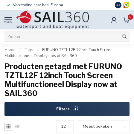
Verzending naar heel Europa
Ook instal
9.3
0
MENU
Home
/
Tags
/
FURUNO TZTL12F 12inch Touch Screen
Multifunctioneel Display now at SAIL360
Producten getagd met FURUNO
TZTL12F 12inch Touch Screen
Multifunctioneel Display now at
SAIL360
Filters