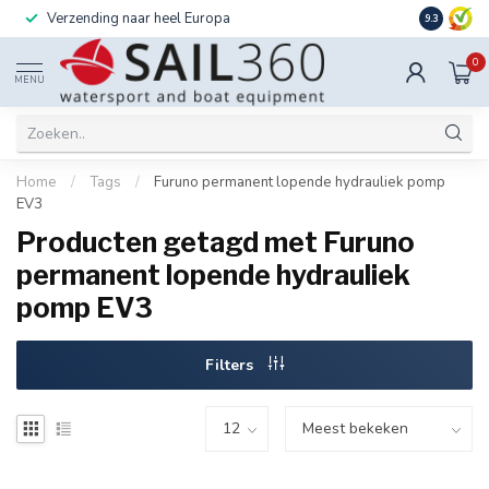
Verzending naar heel Europa
Ook instal
9.3
0
MENU
Home
/
Tags
/
Furuno permanent lopende hydrauliek pomp
EV3
Producten getagd met Furuno
permanent lopende hydrauliek
pomp EV3
Filters