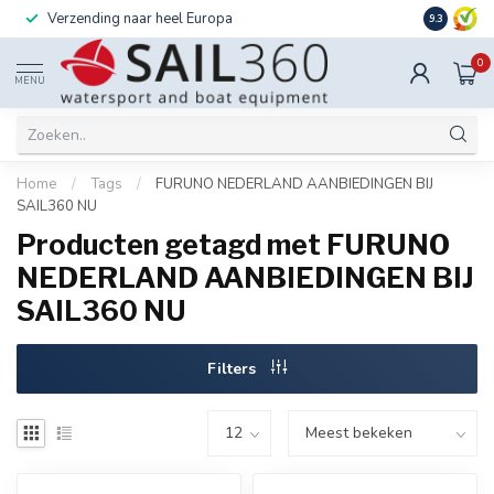
Verzending naar heel Europa
Ook instal
9.3
0
MENU
Home
/
Tags
/
FURUNO NEDERLAND AANBIEDINGEN BIJ
SAIL360 NU
Producten getagd met FURUNO
NEDERLAND AANBIEDINGEN BIJ
SAIL360 NU
Filters