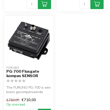
FURUNO
PG-700 Fluxgate
kompas SENSOR
The FURUNO PG-700 is een
koers gecompenseerde
koerssensor met
€710,00
€750,00
innovatieve elekt...
Op voorraad