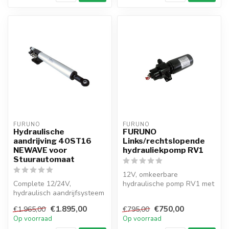
FURUNO
FURUNO
Hydraulische
FURUNO
aandrijving 40ST16
Links/rechtslopende
NEWAVE voor
hydrauliekpomp RV1
Stuurautomaat
12V, omkeerbare
Complete 12/24V,
hydraulische pomp RV1 met
hydraulisch aandrijfsysteem
instelbare flow voor
voor zeilboten tot 13,5 m.
FURUNO autopilote...
€1.895,00
€750,00
€1.965,00
€795,00
Compact,...
Op voorraad
Op voorraad