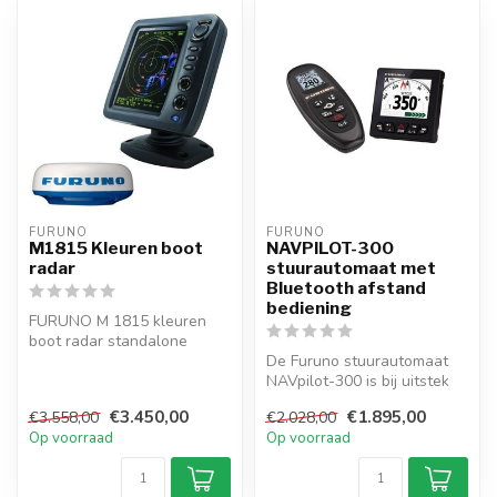
FURUNO
FURUNO
M1815 Kleuren boot
NAVPILOT-300
radar
stuurautomaat met
Bluetooth afstand
bediening
FURUNO M 1815 kleuren
boot radar standalone
ontworpen voor
De Furuno stuurautomaat
pleziervaartuigen, w...
NAVpilot-300 is bij uitstek
geschikt voor kleine en mid...
€3.450,00
€1.895,00
€3.558,00
€2.028,00
Op voorraad
Op voorraad