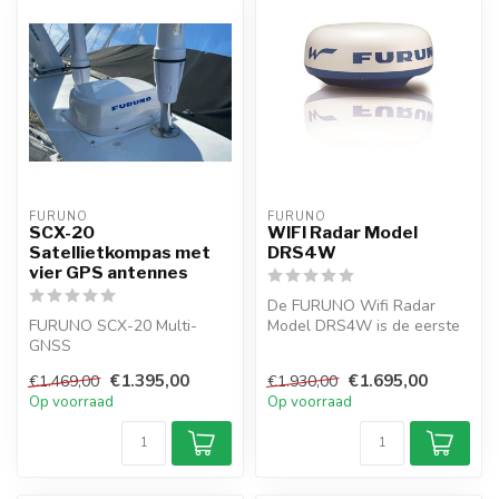
FURUNO
FURUNO
SCX-20
WIFI Radar Model
Satellietkompas met
DRS4W
vier GPS antennes
De FURUNO Wifi Radar
FURUNO SCX-20 Multi-
Model DRS4W is de eerste
GNSS
boot radar sensor in de
Satellietkompas™NMEA
wereld die...
€1.395,00
€1.695,00
€1.469,00
€1.930,00
2000 heeft vier GNSS-
Op voorraad
Op voorraad
antennes (GPS...