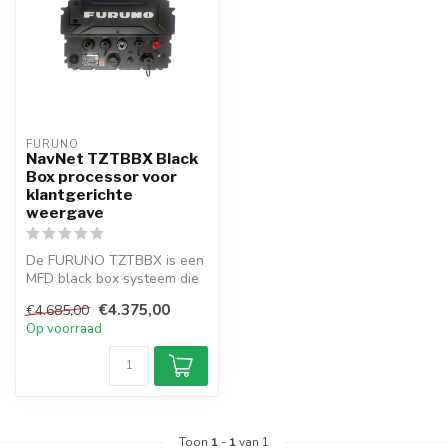
FURUNO
NavNet TZTBBX Black
Box processor voor
klantgerichte
weergave
De FURUNO TZTBBX is een
MFD black box systeem die
kan worden gecombineerd
€4.375,00
€4.685,00
met v...
Op voorraad
Toon
1
-
1
van 1