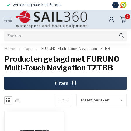
Verzending naar heel Europa
Ook instal
9.3
0
MENU
Home
/
Tags
/
FURUNO Multi-Touch Navigation TZTBB
Producten getagd met FURUNO
Multi-Touch Navigation TZTBB
Filters