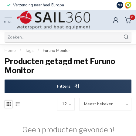
Verzending naar heel Europa
Ook instal
9.3
0
MENU
Home
/
Tags
/
Furuno Monitor
Producten getagd met Furuno
Monitor
Filters
Geen producten gevonden!