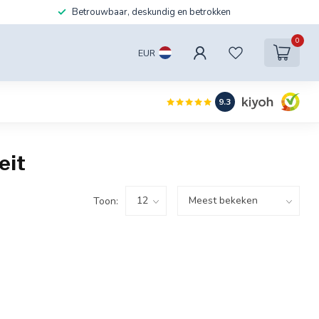
Betrouwbaar, deskundig en betrokken
0
EUR
9.3
eit
Toon: