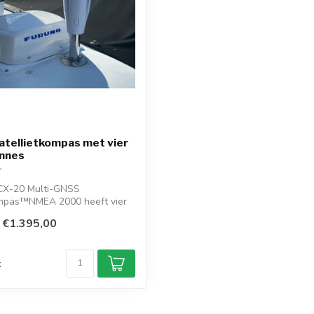
tellietkompas met vier
nnes
X-20 Multi-GNSS
ompas™NMEA 2000 heeft vier
nes (GPS...
€1.395,00
d
k