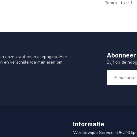
Toon
1
-
1
van 1
Abonneer 
n onze klantenservicepagina. Hier
Blijf op de hoo
en en verschillende manieren om
Informatie
Wereldwijde Service FURUNO/p