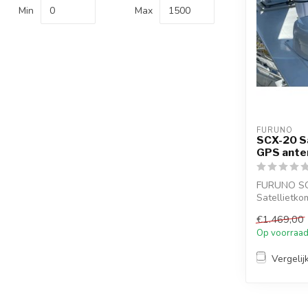
Min
Max
FURUNO
SCX-20 Sa
GPS ante
FURUNO SC
Satellietk
GNSS-anten
€1.469,00
Op voorraa
Vergelij