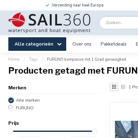
Verzending naar heel Europa
Alle categorieën
Over ons
Pakketdeals
Home
/
Tags
/
FURUNO kompasse mit 1 Grad genauigkeit
Producten getagd met FURUNO
1
Pro
Merken
Alle merken
FURUNO
Prijs