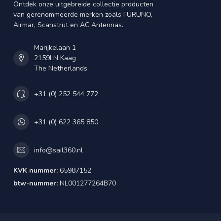
Ontdek onze uitgebreide collectie producten
van gerenommeerde merken zoals FURUNO,
Airmar, Scanstrut en AC Antennas.
Marijkelaan 1
2159LN Kaag
The Netherlands
+31 (0) 252 544 772
+31 (0) 622 365 850
info@sail360.nl
KVK nummer:
65987152
btw-nummer:
NL001277264B70