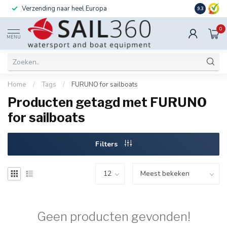
Verzending naar heel Europa
Ook instal
9.3
0
MENU
Home
/
Tags
/
FURUNO for sailboats
Producten getagd met FURUNO
for sailboats
Filters
Geen producten gevonden!