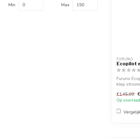
Min
Max
FURUNO
Ecopilot 
Furuno Ecop
klep stroom
verbrui...
€145,00
Op voorraa
Vergelij