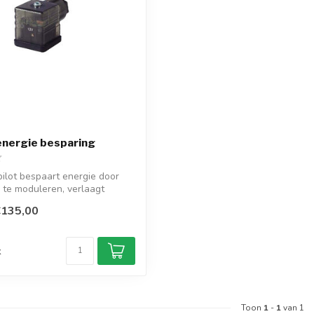
energie besparing
ilot bespaart energie door
 te moduleren, verlaagt
€135,00
d
k
Toon
1
-
1
van 1