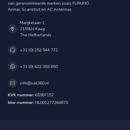
van gerenommeerde merken zoals FURUNO,
Airmar, Scanstrut en AC Antennas.
Marijkelaan 1
2159LN Kaag
The Netherlands
+31 (0) 252 544 772
+31 (0) 622 365 850
info@sail360.nl
KVK nummer:
65987152
btw-nummer:
NL001277264B70