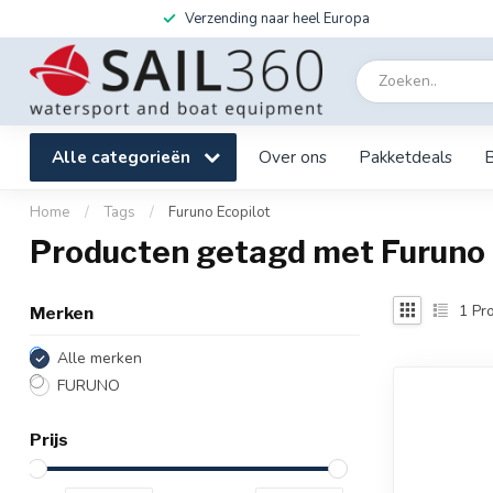
Verzending naar heel Europa
Alle categorieën
Over ons
Pakketdeals
Home
/
Tags
/
Furuno Ecopilot
Producten getagd met Furuno 
1
Pro
Merken
Alle merken
FURUNO
Prijs