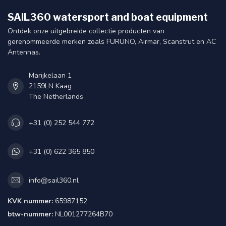
SAIL360 watersport and boat equipment
Ontdek onze uitgebreide collectie producten van
gerenommeerde merken zoals FURUNO, Airmar, Scanstrut en AC
Antennas.
Marijkelaan 1
2159LN Kaag
The Netherlands
+31 (0) 252 544 772
+31 (0) 622 365 850
info@sail360.nl
KVK nummer:
65987152
btw-nummer:
NL001277264B70