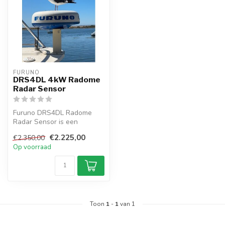
FURUNO
DRS4DL 4kW Radome
Radar Sensor
Furuno DRS4DL Radome
Radar Sensor is een
compacte 19" radome
€2.225,00
€2.350,00
radarantenne voor ...
Op voorraad
Toon
1
-
1
van 1