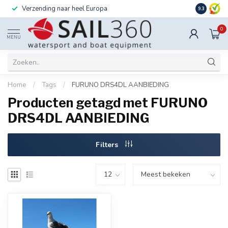
Verzending naar heel Europa
Ook instal
9.3
0
MENU
Home
/
Tags
/
FURUNO DRS4DL AANBIEDING
Producten getagd met FURUNO
DRS4DL AANBIEDING
Filters