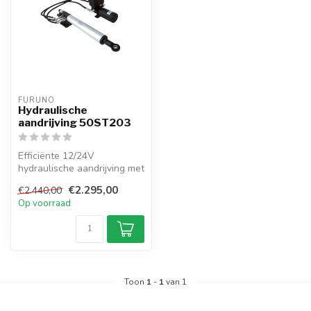
FURUNO
Hydraulische
aandrijving 50ST203
Efficiënte 12/24V
hydraulische aandrijving met
700 kg stuwkracht en 3
€2.295,00
€2.440,00
L/min debi...
Op voorraad
Toon
1
-
1
van 1