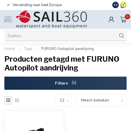
Verzending naar heel Europa
Ook instal
9.3
0
MENU
Home
/
Tags
/
FURUNO Autopilot aandrijving
Producten getagd met FURUNO
Autopilot aandrijving
Filters