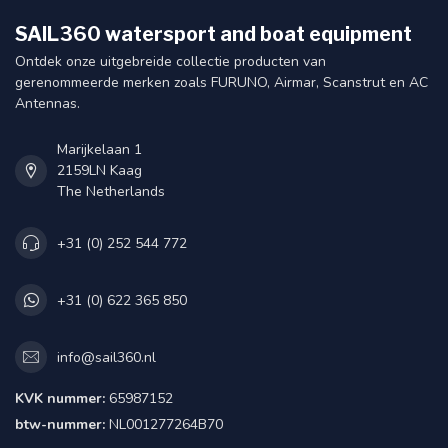
SAIL360 watersport and boat equipment
Ontdek onze uitgebreide collectie producten van
gerenommeerde merken zoals FURUNO, Airmar, Scanstrut en AC
Antennas.
Marijkelaan 1
2159LN Kaag
The Netherlands
+31 (0) 252 544 772
+31 (0) 622 365 850
info@sail360.nl
KVK nummer:
65987152
btw-nummer:
NL001277264B70