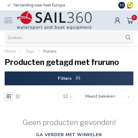
Verzending naar heel Europa
Ook instal
9.3
0
MENU
Home
/
Tags
/
fruruno
Producten getagd met fruruno
Filters
Geen producten gevonden!
GA VERDER MET WINKELEN