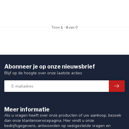
Toon
1
-
0
van 0
Abonneer je op onze nieuwsbrief
Blijf op de hoogte over onze laatste acties
Meer informatie
Als u vragen heeft over onze producten of uw aankoop, bezoek
dan onze klantenservicepagina. Hier vindt u onze
bedrijfsgegevens, antwoorden op veelgestelde vragen en