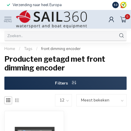
Verzending naar heel Europa
Ook instal
9.3
0
MENU
Home
/
Tags
/
front dimming encoder
Producten getagd met front
dimming encoder
Filters