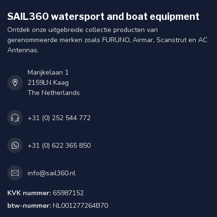
SAIL360 watersport and boat equipment
Ontdek onze uitgebreide collectie producten van
gerenommeerde merken zoals FURUNO, Airmar, Scanstrut en AC
Antennas.
Marijkelaan 1
2159LN Kaag
The Netherlands
+31 (0) 252 544 772
+31 (0) 622 365 850
info@sail360.nl
KVK nummer:
65987152
btw-nummer:
NL001277264B70