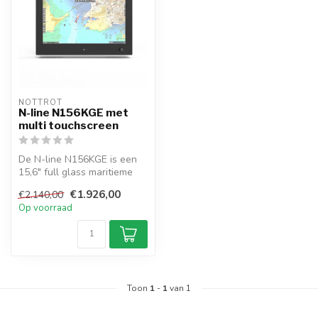
NOTTROT
N-line N156KGE met
multi touchscreen
De N-line N156KGE is een
15,6" full glass maritieme
monitor met multitouch,
€1.926,00
€2.140,00
fron...
Op voorraad
Toon
1
-
1
van 1