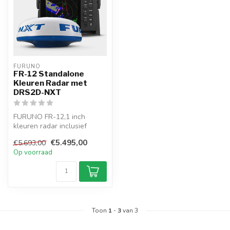
FURUNO
FR-12 Standalone
Kleuren Radar met
DRS2D-NXT
FURUNO FR-12,1 inch
kleuren radar inclusief
DRS2DNXT Radar antenne
€5.495,00
€5.693,00
LCD-ship-rad...
Op voorraad
Toon
1
-
3
van 3