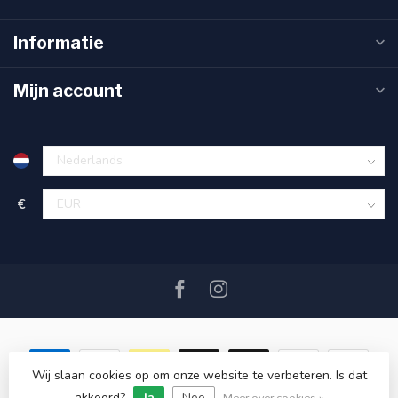
Informatie
Mijn account
€
Wij slaan cookies op om onze website te verbeteren. Is dat
© Copyright 2026 SAIL360 watersport and boat equipment
akkoord?
Ja
Nee
Meer over cookies »