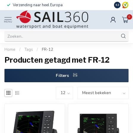
Verzending naar heel Europa
Ook instal
9.3
0
MENU
Home
/
Tags
/
FR-12
Producten getagd met FR-12
Filters