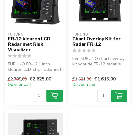
FURUNO
FURUNO
FR-12 kleuren LCD
Chart Overlay Kit for
Radar met Risk
Radar FR-12
Visualizer
Een FURUNO chart overlay
FURUNO FR-12,1 inch
kit voor de FR-12 radar is
kleuren LCD-ship-radar met
een systeem dat het
Risk Visualizer een nieuwe
radarbee...
€2.625,00
€1.615,00
€2.795,00
€1.621,00
funct...
Op voorraad
Op voorraad