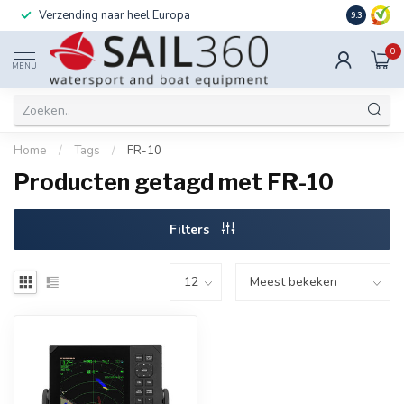
Verzending naar heel Europa
Ook instal
9.3
0
MENU
Home
/
Tags
/
FR-10
Producten getagd met FR-10
Filters