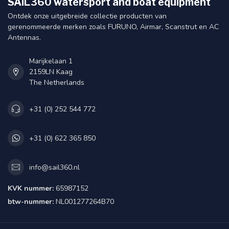
SAIL360 watersport and boat equipment
Ontdek onze uitgebreide collectie producten van
gerenommeerde merken zoals FURUNO, Airmar, Scanstrut en AC
Antennas.
Marijkelaan 1
2159LN Kaag
The Netherlands
+31 (0) 252 544 772
+31 (0) 622 365 850
info@sail360.nl
KVK nummer:
65987152
btw-nummer:
NL001277264B70