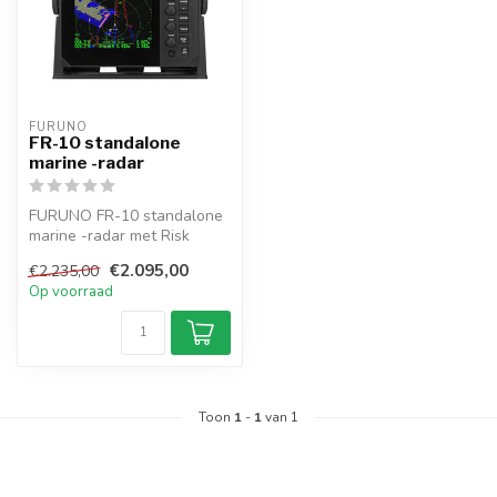
FURUNO
FR-10 standalone
marine -radar
FURUNO FR-10 standalone
marine -radar met Risk
Visualizer™, Met de
€2.095,00
€2.235,00
gegevens va...
Op voorraad
Toon
1
-
1
van 1