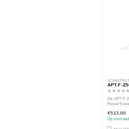
SCANSTRU
APT-F-25
De APT-F-2
PowerTower
voor Furuno
€513,00
Op voorraa