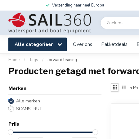
Verzending naar heel Europa
Alle categorieën
Over ons
Pakketdeals
Home
/
Tags
/
forward leaning
Producten getagd met forward
5
Pro
Merken
Alle merken
SCANSTRUT
Prijs