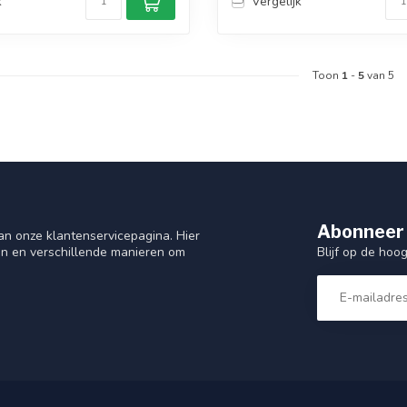
k
Vergelijk
Toon
1
-
5
van 5
Abonneer 
n onze klantenservicepagina. Hier
Blijf op de hoo
en en verschillende manieren om