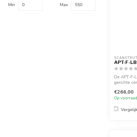
Min
Max
SCANSTRU
APT-F-LB
De APT-F-L
gerichte ce
gebruikt ...
€266,00
Op voorraa
Vergelij