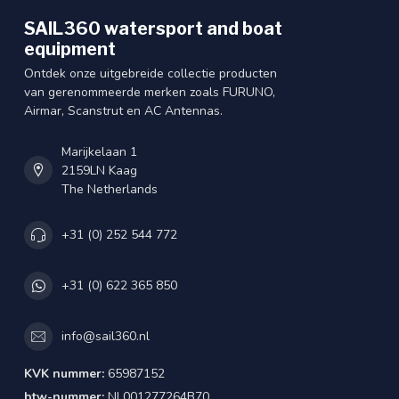
SAIL360 watersport and boat
equipment
Ontdek onze uitgebreide collectie producten
van gerenommeerde merken zoals FURUNO,
Airmar, Scanstrut en AC Antennas.
Marijkelaan 1
2159LN Kaag
The Netherlands
+31 (0) 252 544 772
+31 (0) 622 365 850
info@sail360.nl
KVK nummer:
65987152
btw-nummer:
NL001277264B70