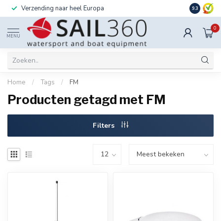
Verzending naar heel Europa
Ook instal
9.3
0
MENU
Home
/
Tags
/
FM
Producten getagd met FM
Filters