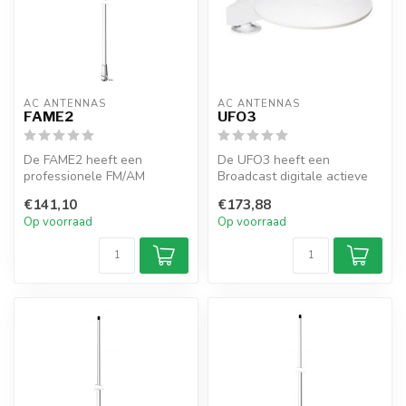
AC ANTENNAS
AC ANTENNAS
FAME2
UFO3
De FAME2 heeft een
De UFO3 heeft een
professionele FM/AM
Broadcast digitale actieve
omnidirectionele
ontvangstantenne voor
€141,10
€173,88
glasvezelantenne inclusi...
FM/TV, analog...
Op voorraad
Op voorraad