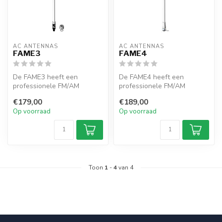
AC ANTENNAS
AC ANTENNAS
FAME3
FAME4
De FAME3 heeft een
De FAME4 heeft een
professionele FM/AM
professionele FM/AM
omnidirectionele
omnidirectionele
€179,00
€189,00
glasvezelantenne inclusi...
glasvezelantenne inclusi...
Op voorraad
Op voorraad
Toon
1
-
4
van 4