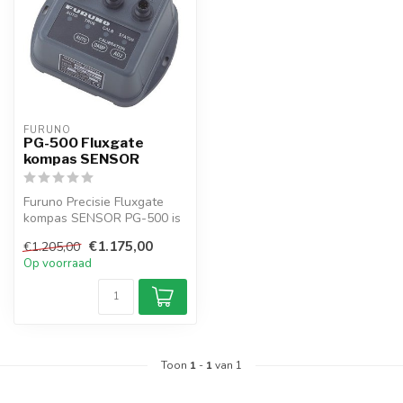
FURUNO
PG-500 Fluxgate
kompas SENSOR
Furuno Precisie Fluxgate
kompas SENSOR PG-500 is
een voordelige bijna
€1.175,00
€1.205,00
onderhouds...
Op voorraad
Toon
1
-
1
van 1