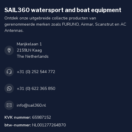
SAIL360 watersport and boat equipment
Ontdek onze uitgebreide collectie producten van
gerenommeerde merken zoals FURUNO, Airmar, Scanstrut en AC
Antennas.
Marijkelaan 1
2159LN Kaag
The Netherlands
+31 (0) 252 544 772
+31 (0) 622 365 850
info@sail360.nl
KVK nummer:
65987152
btw-nummer:
NL001277264B70