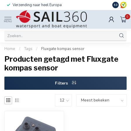
Verzending naar heel Europa
Ook instal
9.3
0
MENU
Home
/
Tags
/
Fluxgate kompas sensor
Producten getagd met Fluxgate
kompas sensor
Filters