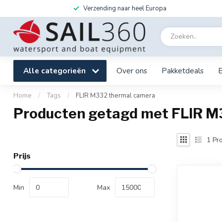
Verzending naar heel Europa
Alle categorieën
Over ons
Pakketdeals
Home
/
Tags
/
FLIR M332 thermal camera
Producten getagd met FLIR M
1
Pro
Prijs
Min
Max