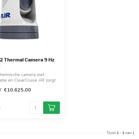
2 Thermal Camera 9 Hz
thermische camera met
satie en ClearCruise AR zorgt
€10.625,00
0
d
k
Toon
1
-
1
van 1