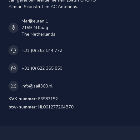
van gerenommeerde merken zoals FURUNO,
Airmar, Scanstrut en AC Antennas.
Marijkelaan 1
2159LN Kaag
The Netherlands
+31 (0) 252 544 772
+31 (0) 622 365 850
info@sail360.nl
KVK nummer:
65987152
btw-nummer:
NL001277264B70