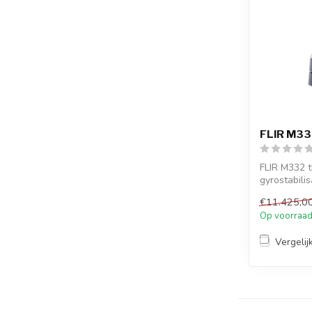
FLIR M33
FLIR M332 
gyrostabili
voor st...
€11.425,0
Op voorraa
Vergelij