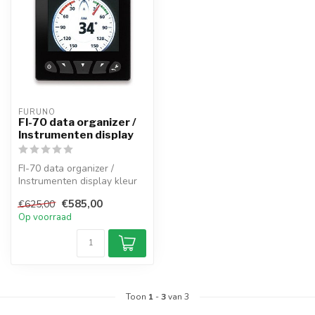
FURUNO
FI-70 data organizer /
Instrumenten display
FI-70 data organizer /
Instrumenten display kleur
zeer nuttig zijn met de
€585,00
€625,00
juiste...
Op voorraad
Toon
1
-
3
van 3