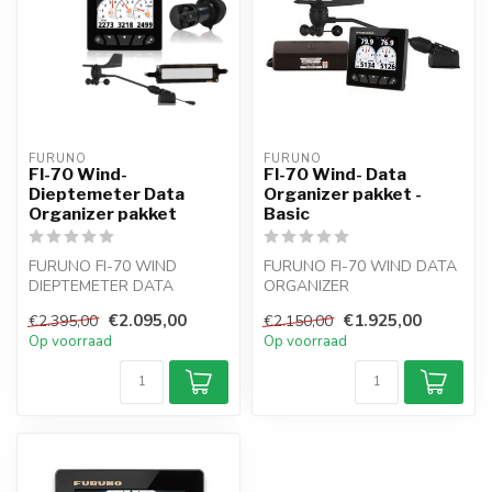
FURUNO
FURUNO
FI-70 Wind-
FI-70 Wind- Data
Dieptemeter Data
Organizer pakket -
Organizer pakket
Basic
FURUNO FI-70 WIND
FURUNO FI-70 WIND DATA
DIEPTEMETER DATA
ORGANIZER
ORGANIZER
INSTRUMENTEN PAKKET
€2.095,00
€1.925,00
€2.395,00
€2.150,00
INSTRUMENTEN PAKKET:
Basic:Voor motorboot of ze...
Op voorraad
Op voorraad
Voor motorbo...