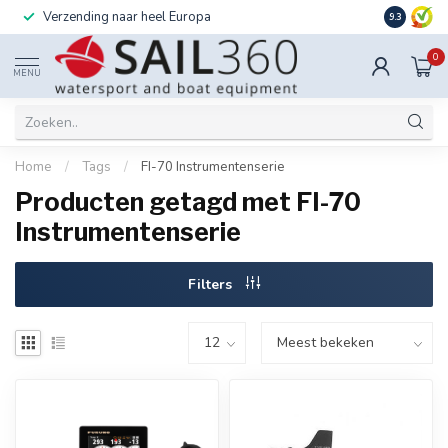
Verzending naar heel Europa
Ook instal
9.3
0
MENU
Home
/
Tags
/
FI-70 Instrumentenserie
Producten getagd met FI-70
Instrumentenserie
Filters