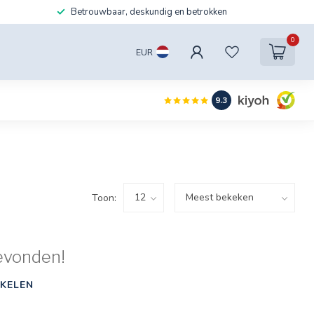
Betrouwbaar, deskundig en betrokken
0
EUR
9.3
Toon:
evonden!
KELEN