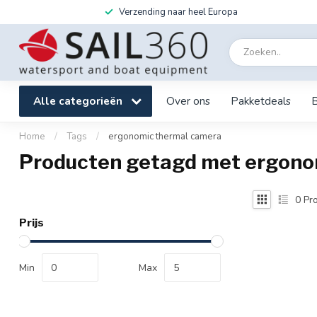
Verzending naar heel Europa
Alle categorieën
Over ons
Pakketdeals
Home
/
Tags
/
ergonomic thermal camera
Producten getagd met ergono
0
Pro
Prijs
Min
Max