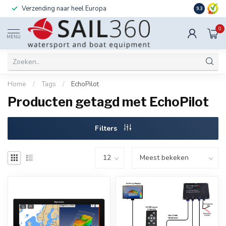
Verzending naar heel Europa
Ook instal
9.3
0
MENU
Home
/
Tags
/
EchoPilot
Producten getagd met EchoPilot
Filters