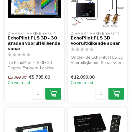
DIAMANT MARINE SAFETY
DIAMANT MARINE SAFETY
EchoPilot FLS 3D - 30
EchoPilot FLS 3D
graden vooruitkijkende
vooruitkijkende sonar
sonar
Ontdek de EchoPilot FLS 3D
De EchoPilot FLS 3D 30
Vooruitkijkende Sonar voor
Degree Forward-Looking
uw Boot. DE FLS 3D
Sonar toont realtime 3D-
Forwar...
€5.795,00
€12.099,00
€6.050,00
beelden op...
Op voorraad
Op voorraad