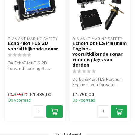
DIAMANT MARINE SAFETY
DIAMANT MARINE SAFETY
EchoPilot FLS 2D
EchoPilot FLS Platinum
vooruitkijkende sonar
Engine -
vooruitkijkende sonar
voor displays van
De EchoPilot FLS 2D
derden
Forward-Looking Sonar
toont realtime 2D-beelden
van de zeebo...
De EchoPilot FLS Platinum
Engine is een forward-
looking sonar voor externe
€1.335,00
€1.750,00
€1.335,00
scher...
Op voorraad
Op voorraad
Toon
1
-
4
van 4