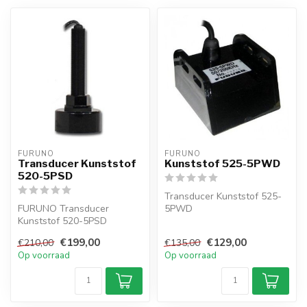
FURUNO
FURUNO
Transducer Kunststof
Kunststof 525-5PWD
520-5PSD
Transducer Kunststof 525-
FURUNO Transducer
5PWD
Kunststof 520-5PSD
Plastic Transom Mount
Geeft diepte aan
Transducer, 600w (10-Pin)
€199,00
€129,00
€210,00
€135,00
600 watt
...
Op voorraad
Op voorraad
50/200 kHz
46...