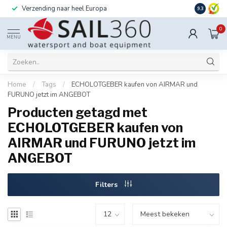
Verzending naar heel Europa
Ook instal
9.3
0
MENU
Home
/
Tags
/
ECHOLOTGEBER kaufen von AIRMAR und
FURUNO jetzt im ANGEBOT
Producten getagd met
ECHOLOTGEBER kaufen von
AIRMAR und FURUNO jetzt im
ANGEBOT
Filters