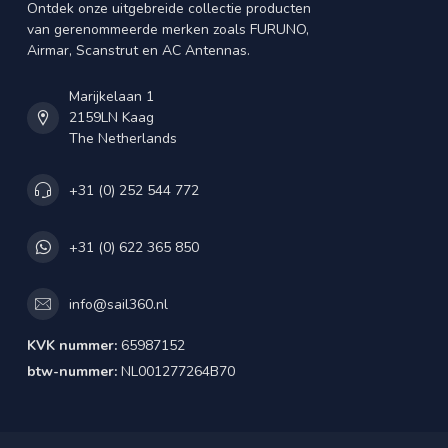
Ontdek onze uitgebreide collectie producten
van gerenommeerde merken zoals FURUNO,
Airmar, Scanstrut en AC Antennas.
Marijkelaan 1
2159LN Kaag
The Netherlands
+31 (0) 252 544 772
+31 (0) 622 365 850
info@sail360.nl
KVK nummer:
65987152
btw-nummer:
NL001277264B70