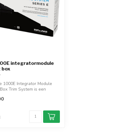
000E integratormodule
t box
e 1000E Integrator Module
t Box Trim System is een
00
d
k