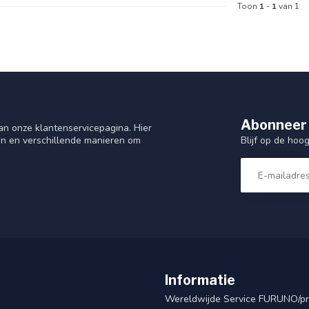
Toon
1
-
1
van 1
Abonneer 
n onze klantenservicepagina. Hier
Blijf op de hoo
en en verschillende manieren om
Informatie
Wereldwijde Service FURUNO/p