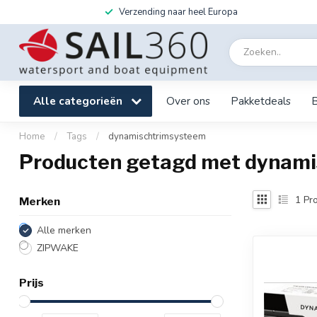
Verzending naar heel Europa
Alle categorieën
Over ons
Pakketdeals
Home
/
Tags
/
dynamischtrimsysteem
Producten getagd met dynam
1
Pro
Merken
Alle merken
ZIPWAKE
Prijs