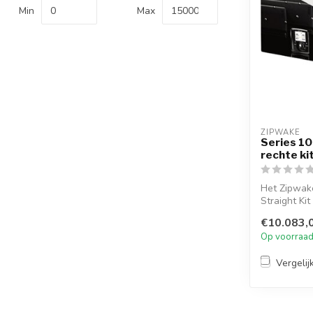
Min
Max
ZIPWAKE
Series 1
rechte ki
Het Zipwak
Straight Ki
professi...
€10.083,
Op voorraa
Vergelij