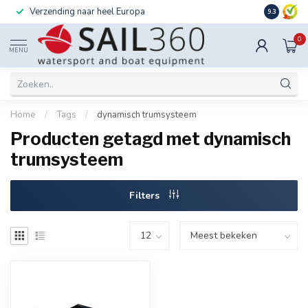
Verzending naar heel Europa
Ook instal
9.3
0
MENU
Home
/
Tags
/
dynamisch trumsysteem
Producten getagd met dynamisch
trumsysteem
Filters