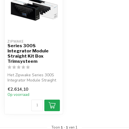
ZIPWAKE
Series 300S
Integrator Module
Straight Kit Box
Trimsysteem
Het Zipwake Series 300S
Integrator Module Straight
Kit Box trimsysteem is een
€2.614,10
co...
Op voorraad
Toon
1
-
1
van 1