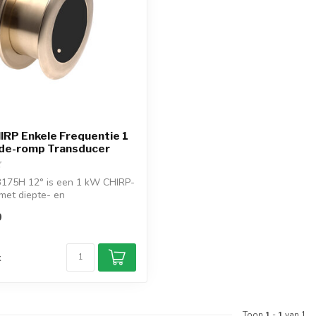
RP Enkele Frequentie 1
de-romp Transducer
B175H 12° is een 1 kW CHIRP-
met diepte- en
senso...
0
d
k
Toon
1
-
1
van 1