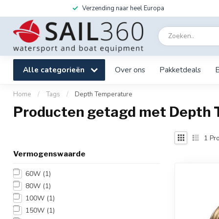
Verzending naar heel Europa
Alle categorieën
Over ons
Pakketdeals
Home
/
Tags
/
Depth Temperature
Producten getagd met Depth 
1
Pro
Vermogenswaarde
60W
(1)
80W
(1)
100W
(1)
150W
(1)