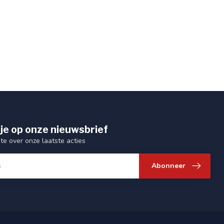
je op onze nieuwsbrief
gte over onze laatste acties
Abonneer