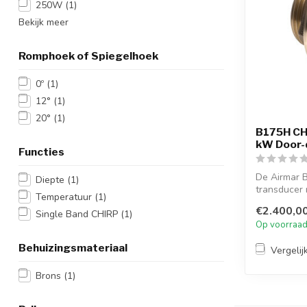
250W
(1)
Bekijk meer
Romphoek of Spiegelhoek
0º
(1)
12°
(1)
20°
(1)
B175H CHI
kW Door-
Functies
De Airmar 
Diepte
(1)
transducer 
Temperatuur
(1)
temperatuur
€2.400,0
Single Band CHIRP
(1)
Op voorraa
Behuizingsmateriaal
Vergelij
Brons
(1)