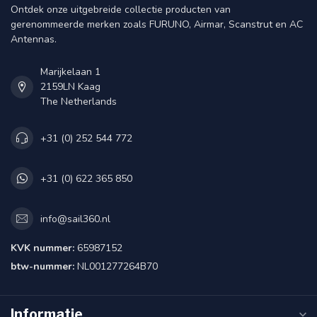
Ontdek onze uitgebreide collectie producten van
gerenommeerde merken zoals FURUNO, Airmar, Scanstrut en AC
Antennas.
Marijkelaan 1
2159LN Kaag
The Netherlands
+31 (0) 252 544 772
+31 (0) 622 365 850
info@sail360.nl
KVK nummer:
65987152
btw-nummer:
NL001277264B70
Informatie