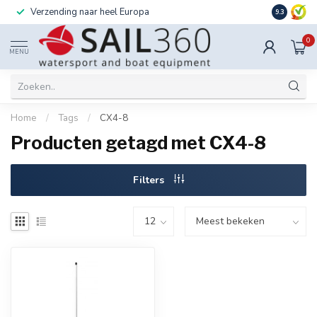
Verzending naar heel Europa
Ook instal
9.3
0
MENU
Home
/
Tags
/
CX4-8
Producten getagd met CX4-8
Filters