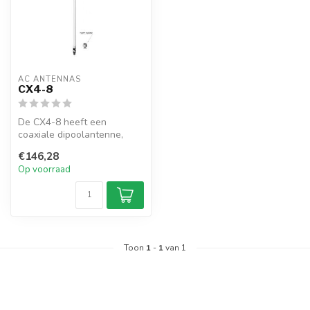
AC ANTENNAS
CX4-8
De CX4-8 heeft een
coaxiale dipoolantenne,
UHF-female connector, 1"
€146,28
14TPI male, ...
Op voorraad
Toon
1
-
1
van 1