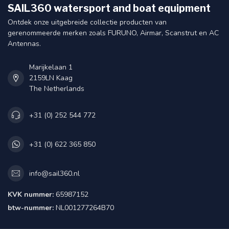
SAIL360 watersport and boat equipment
Ontdek onze uitgebreide collectie producten van
gerenommeerde merken zoals FURUNO, Airmar, Scanstrut en AC
Antennas.
Marijkelaan 1
2159LN Kaag
The Netherlands
+31 (0) 252 544 772
+31 (0) 622 365 850
info@sail360.nl
KVK nummer:
65987152
btw-nummer:
NL001277264B70