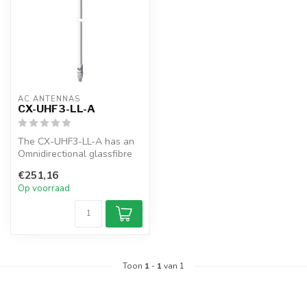
AC ANTENNAS
CX-UHF3-LL-A
The CX-UHF3-LL-A has an
Omnidirectional glassfibre
antenna, N-female
€251,16
connector, ...
Op voorraad
Toon
1
-
1
van 1