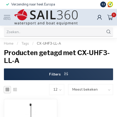
Verzending naar heel Europa
Ook instal
9.3
0
MENU
Home
/
Tags
/
CX-UHF3-LL-A
Producten getagd met CX-UHF3-
LL-A
Filters