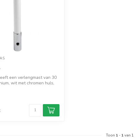
AS
eeft een verlengmast van 30
nium, wit met chromen huls,
d
k
Toon
1
-
1
van 1