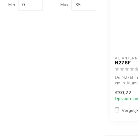
Min
Max
AC ANTENN
N276F
De N276F h
cm in Alumi
1” ...
€30,77
Op voorraa
Vergelij