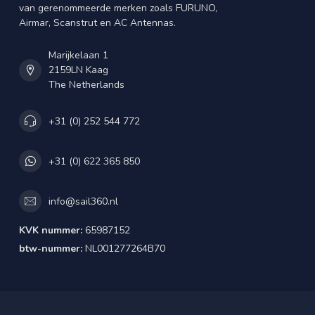
van gerenommeerde merken zoals FURUNO,
Airmar, Scanstrut en AC Antennas.
Marijkelaan 1
2159LN Kaag
The Netherlands
+31 (0) 252 544 772
+31 (0) 622 365 850
info@sail360.nl
KVK nummer:
65987152
btw-nummer:
NL001277264B70