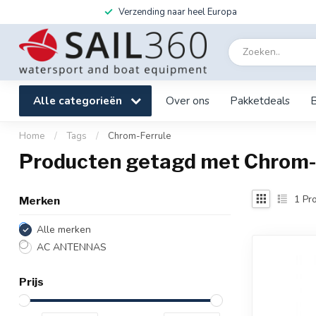
Verzending naar heel Europa
Alle categorieën
Over ons
Pakketdeals
Home
/
Tags
/
Chrom-Ferrule
Producten getagd met Chrom-
1
Pro
Merken
Alle merken
AC ANTENNAS
Prijs