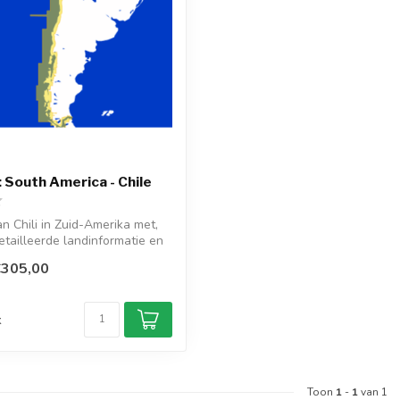
South America - Chile
 Chili in Zuid-Amerika met,
etailleerde landinformatie en
€305,00
d
k
Toon
1
-
1
van 1