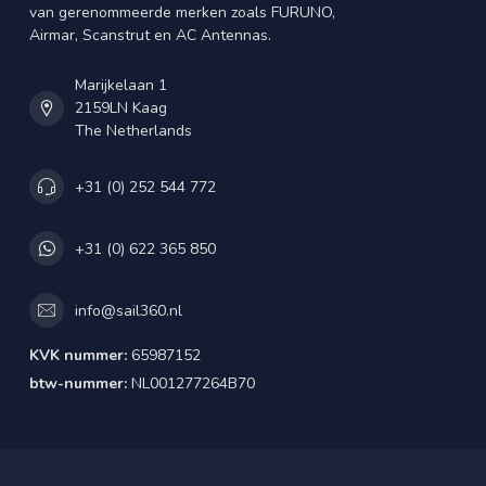
van gerenommeerde merken zoals FURUNO,
Airmar, Scanstrut en AC Antennas.
Marijkelaan 1
2159LN Kaag
The Netherlands
+31 (0) 252 544 772
+31 (0) 622 365 850
info@sail360.nl
KVK nummer:
65987152
btw-nummer:
NL001277264B70