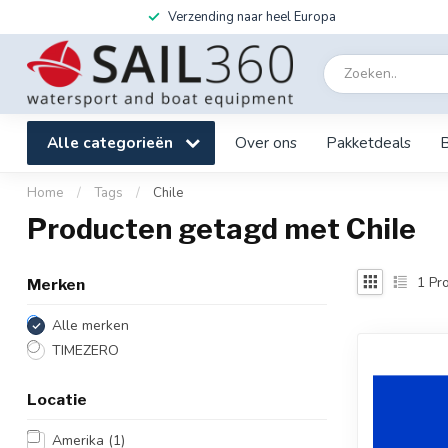
Verzending naar heel Europa
Alle categorieën
Over ons
Pakketdeals
Home
/
Tags
/
Chile
Producten getagd met Chile
1
Pro
Merken
Alle merken
TIMEZERO
Locatie
Amerika
(1)