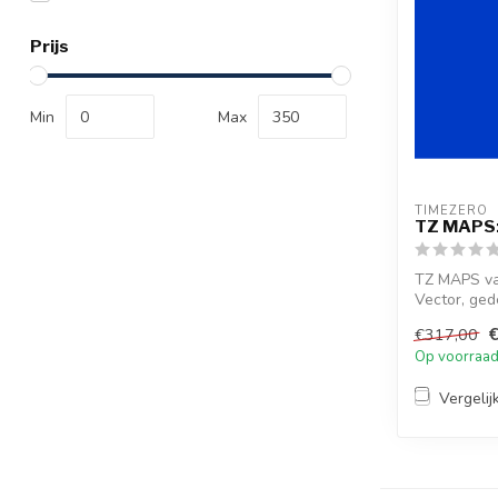
Prijs
Min
Max
TIMEZERO 
TZ MAPS: 
TZ MAPS van
Vector, ged
...
€317,00
Op voorraa
Vergelij