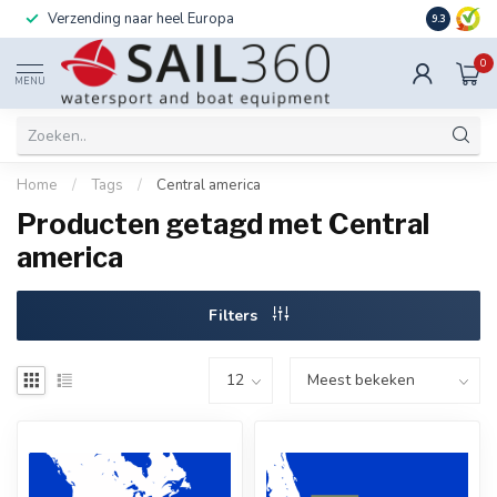
Verzending naar heel Europa
Ook instal
9.3
0
MENU
Home
/
Tags
/
Central america
Producten getagd met Central
america
Filters