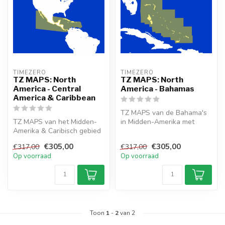
TIMEZERO 
TIMEZERO 
TZ MAPS: North
TZ MAPS: North
America - Central
America - Bahamas
America & Caribbean
TZ MAPS van de Bahama's
TZ MAPS van het Midden-
in Midden-Amerika met
Amerika & Caribisch gebied
Raster, Vector,
met Raster, Vector,
gedetailleerde lan...
€305,00
€305,00
€317,00
€317,00
gedetaille...
Op voorraad
Op voorraad
Toon
1
-
2
van 2