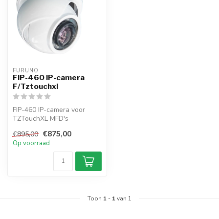
FURUNO
FIP-460 IP-camera
F/Tztouchxl
FIP-460 IP-camera voor
TZTouchXL MFD's
Hoogwaardige, volledig
€875,00
€895,00
draaibare PoE-came...
Op voorraad
Toon
1
-
1
van 1