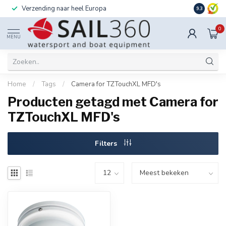
Verzending naar heel Europa
Ook instal
9.3
0
MENU
Home
/
Tags
/
Camera for TZTouchXL MFD's
Producten getagd met Camera for
TZTouchXL MFD's
Filters