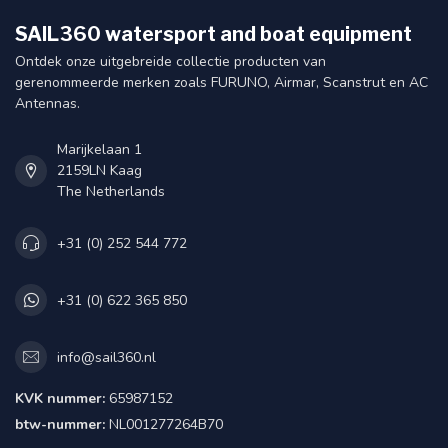
SAIL360 watersport and boat equipment
Ontdek onze uitgebreide collectie producten van
gerenommeerde merken zoals FURUNO, Airmar, Scanstrut en AC
Antennas.
Marijkelaan 1
2159LN Kaag
The Netherlands
+31 (0) 252 544 772
+31 (0) 622 365 850
info@sail360.nl
KVK nummer:
65987152
btw-nummer:
NL001277264B70