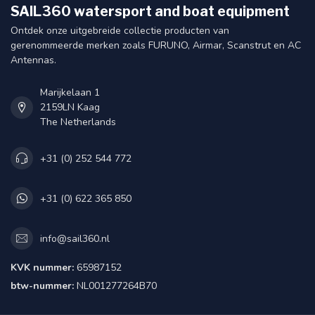
SAIL360 watersport and boat equipment
Ontdek onze uitgebreide collectie producten van
gerenommeerde merken zoals FURUNO, Airmar, Scanstrut en AC
Antennas.
Marijkelaan 1
2159LN Kaag
The Netherlands
+31 (0) 252 544 772
+31 (0) 622 365 850
info@sail360.nl
KVK nummer:
65987152
btw-nummer:
NL001277264B70