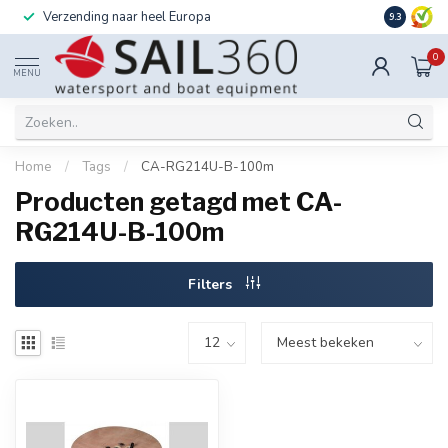
Verzending naar heel Europa
Ook instal
9.3
0
MENU
Home
/
Tags
/
CA-RG214U-B-100m
Producten getagd met CA-
RG214U-B-100m
Filters