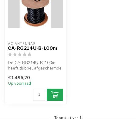
AC ANTENNAS
CA-RG214U-B-100m
De CA-RG214U-B-100m
heeft dubbel afgeschermde
50 Ohm RF coaxiale kabel,
€1.496,20
RG214U, ...
Op voorraad
Toon
1
-
1
van 1