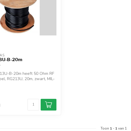
AS
3U-B-20m
13U-B-20m heeft 50 Ohm RF
bel, RG213U, 20m, zwart, MIL-
d
k
Toon
1
-
1
van 1