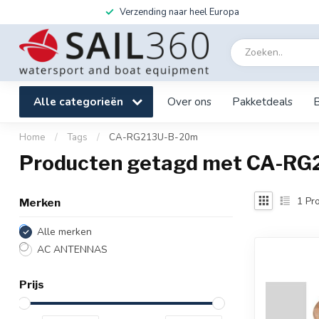
Verzending naar heel Europa
Alle categorieën
Over ons
Pakketdeals
Home
/
Tags
/
CA-RG213U-B-20m
Producten getagd met CA-R
1
Pro
Merken
Alle merken
AC ANTENNAS
Prijs