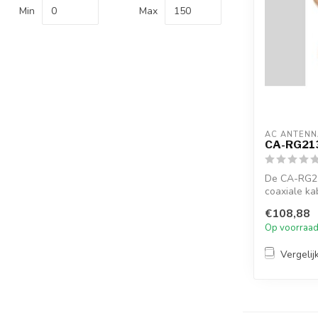
Min
Max
AC ANTENN
CA-RG21
De CA-RG2
coaxiale ka
C-17F...
€108,88
Op voorraa
Vergelij