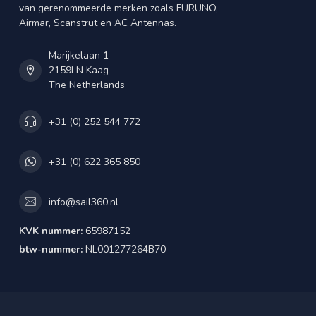
van gerenommeerde merken zoals FURUNO,
Airmar, Scanstrut en AC Antennas.
Marijkelaan 1
2159LN Kaag
The Netherlands
+31 (0) 252 544 772
+31 (0) 622 365 850
info@sail360.nl
KVK nummer:
65987152
btw-nummer:
NL001277264B70