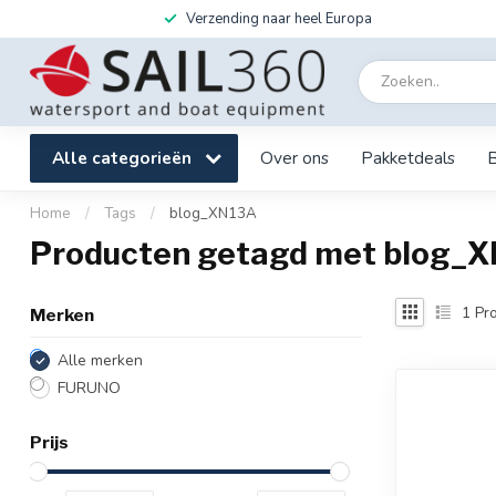
Verzending naar heel Europa
Alle categorieën
Over ons
Pakketdeals
Home
/
Tags
/
blog_XN13A
Producten getagd met blog_
1
Pro
Merken
Alle merken
FURUNO
Prijs