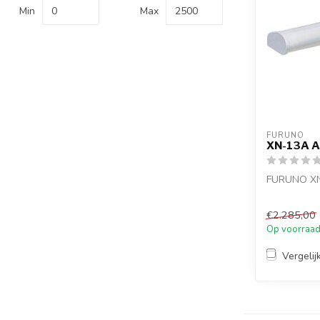
Min
Max
FURUNO
XN-13A A
FURUNO XN
€2.285,00
Op voorraa
Vergelij