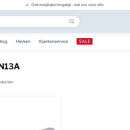
Ook installatie mogelijk – bel ons voor info
Blog
Merken
Klantenservice
SALE
XN13A
ducten