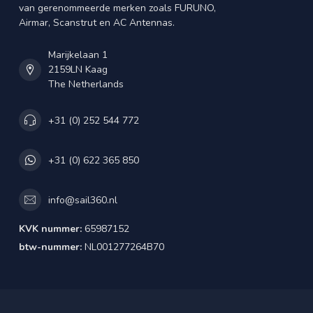
van gerenommeerde merken zoals FURUNO,
Airmar, Scanstrut en AC Antennas.
Marijkelaan 1
2159LN Kaag
The Netherlands
+31 (0) 252 544 772
+31 (0) 622 365 850
info@sail360.nl
KVK nummer:
65987152
btw-nummer:
NL001277264B70