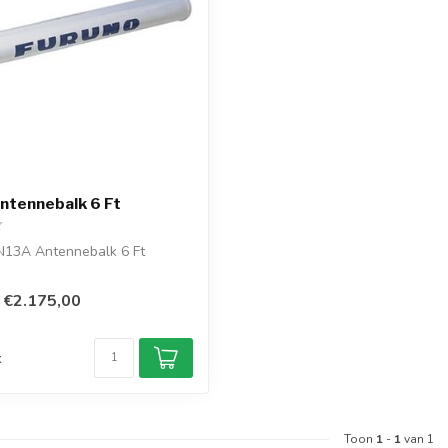
ntennebalk 6 Ft
13A Antennebalk 6 Ft
€2.175,00
d
k
Toon
1
-
1
van 1