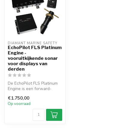
DIAMANT MARINE SAFETY
EchoPilot FLS Platinum
Engine -
vooruitkijkende sonar
voor displays van
derden
De EchoPilot FLS Platinum
Engine is een forward-
looking sonar voor externe
€1.750,00
scher...
Op voorraad