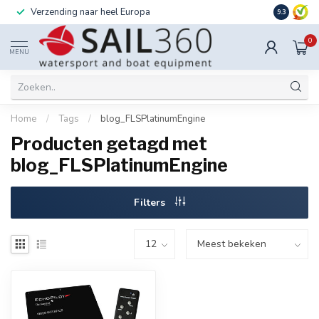
Verzending naar heel Europa
Ook instal
9.3
0
MENU
Home
/
Tags
/
blog_FLSPlatinumEngine
Producten getagd met
blog_FLSPlatinumEngine
Filters