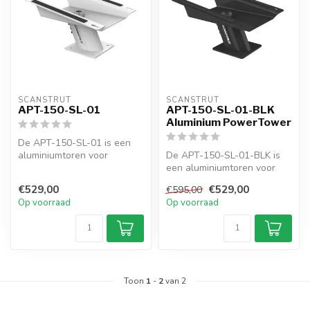
SCANSTRUT
SCANSTRUT
APT-150-SL-01
APT-150-SL-01-BLK
Aluminium PowerTower
De APT-150-SL-01 is een
aluminiumtoren voor
De APT-150-SL-01-BLK is
Starlink Flat High-
een aluminiumtoren voor
Performance. Bied...
Starlink Flat High-
€529,00
€529,00
€595,00
Performance. ...
Op voorraad
Op voorraad
Toon
1
-
2
van 2