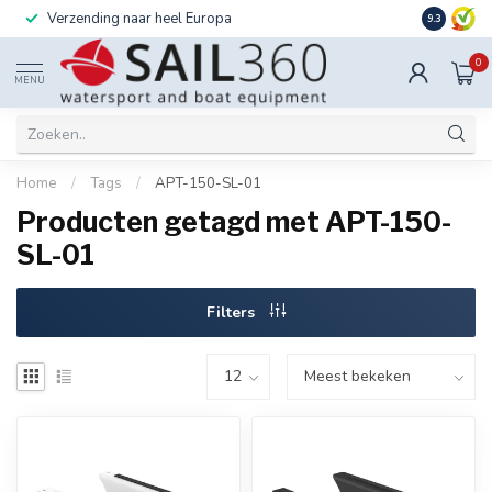
Verzending naar heel Europa
Ook instal
9.3
0
MENU
Home
/
Tags
/
APT-150-SL-01
Producten getagd met APT-150-
SL-01
Filters