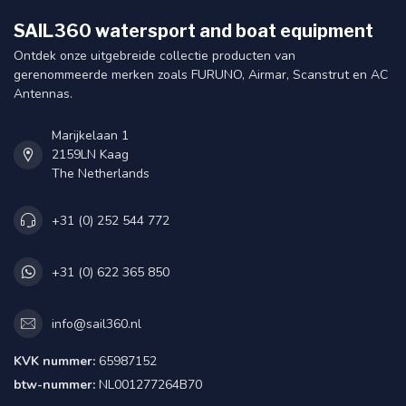
SAIL360 watersport and boat equipment
Ontdek onze uitgebreide collectie producten van
gerenommeerde merken zoals FURUNO, Airmar, Scanstrut en AC
Antennas.
Marijkelaan 1
2159LN Kaag
The Netherlands
+31 (0) 252 544 772
+31 (0) 622 365 850
info@sail360.nl
KVK nummer:
65987152
btw-nummer:
NL001277264B70