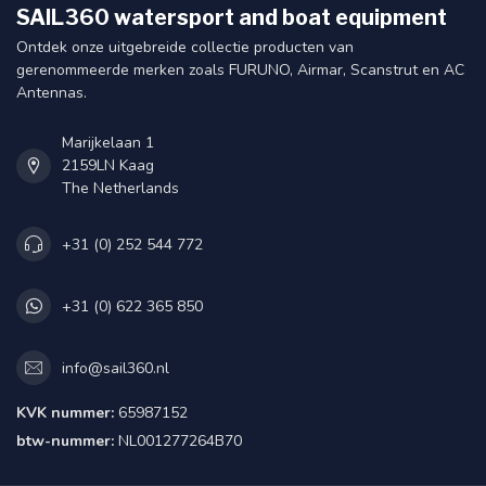
SAIL360 watersport and boat equipment
Ontdek onze uitgebreide collectie producten van
gerenommeerde merken zoals FURUNO, Airmar, Scanstrut en AC
Antennas.
Marijkelaan 1
2159LN Kaag
The Netherlands
+31 (0) 252 544 772
+31 (0) 622 365 850
info@sail360.nl
KVK nummer:
65987152
btw-nummer:
NL001277264B70