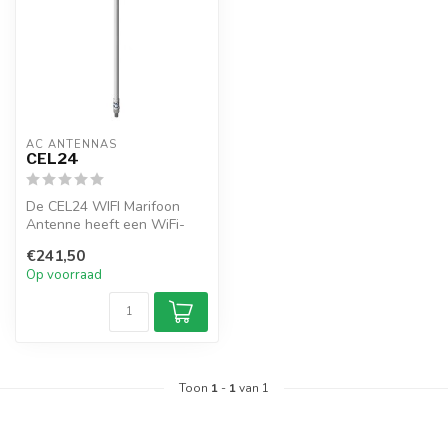
AC ANTENNAS
CEL24
De CEL24 WIFI Marifoon
Antenne heeft een WiFi-
glasvezelantenne, N-
€241,50
vrouwelijke co...
Op voorraad
Toon
1
-
1
van 1