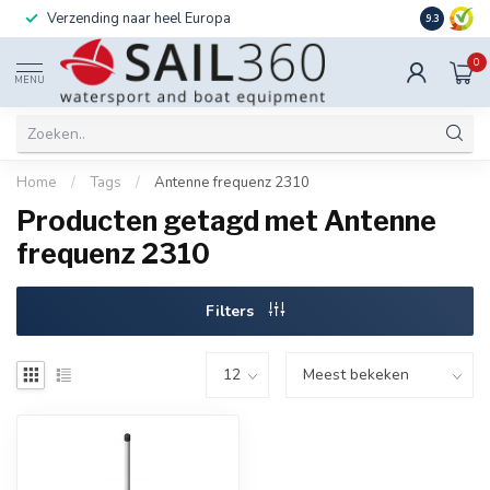
Verzending naar heel Europa
Ook instal
9.3
0
MENU
Home
/
Tags
/
Antenne frequenz 2310
Producten getagd met Antenne
frequenz 2310
Filters