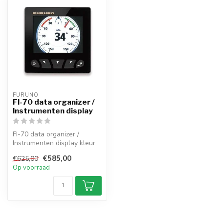
FURUNO
FI-70 data organizer /
Instrumenten display
FI-70 data organizer /
Instrumenten display kleur
zeer nuttig zijn met de
€585,00
€625,00
juiste...
Op voorraad