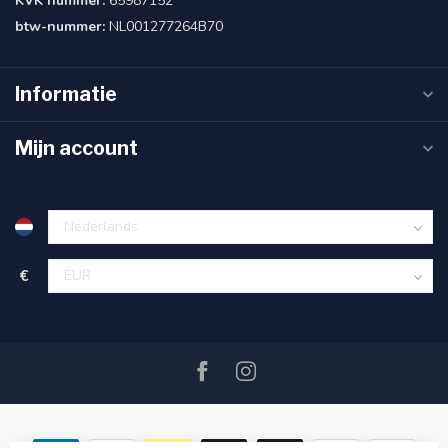
KVK nummer:
65987152
btw-nummer:
NL001277264B70
Informatie
Mijn account
€