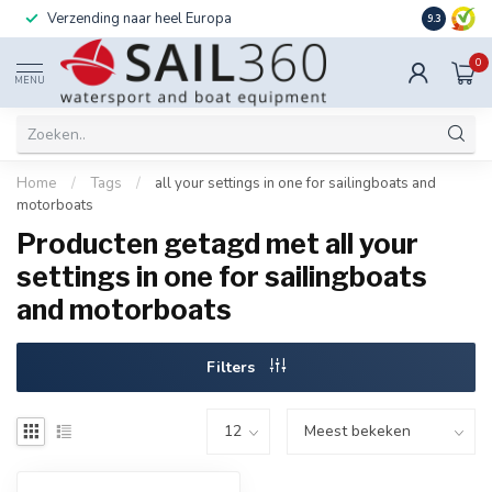
Verzending naar heel Europa
Ook instal
9.3
0
MENU
Home
/
Tags
/
all your settings in one for sailingboats and
motorboats
Producten getagd met all your
settings in one for sailingboats
and motorboats
Filters