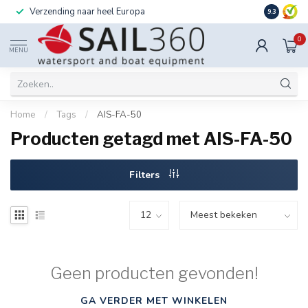
Verzending naar heel Europa
Ook instal
9.3
0
MENU
Home
/
Tags
/
AIS-FA-50
Producten getagd met AIS-FA-50
Filters
Geen producten gevonden!
GA VERDER MET WINKELEN