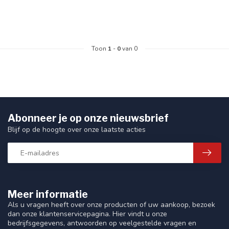
Toon
1
-
0
van 0
Abonneer je op onze nieuwsbrief
Blijf op de hoogte over onze laatste acties
Meer informatie
Als u vragen heeft over onze producten of uw aankoop, bezoek
dan onze klantenservicepagina. Hier vindt u onze
bedrijfsgegevens, antwoorden op veelgestelde vragen en