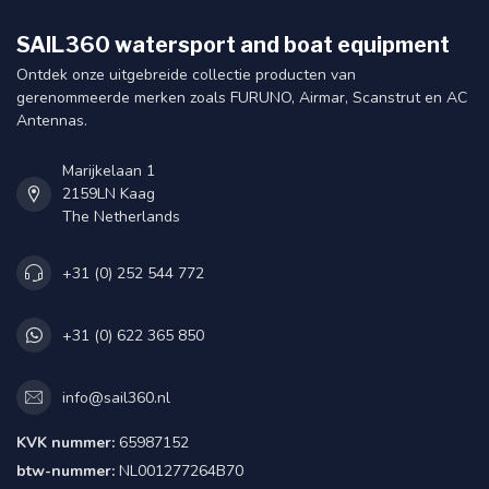
SAIL360 watersport and boat equipment
Ontdek onze uitgebreide collectie producten van
gerenommeerde merken zoals FURUNO, Airmar, Scanstrut en AC
Antennas.
Marijkelaan 1
2159LN Kaag
The Netherlands
+31 (0) 252 544 772
+31 (0) 622 365 850
info@sail360.nl
KVK nummer:
65987152
btw-nummer:
NL001277264B70