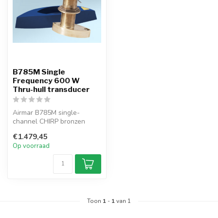
B785M Single
Frequency 600 W
Thru-hull transducer
Airmar B785M single-
channel CHIRP bronzen
doorvoertransducer, 600 W,
€1.479,45
80–130 kHz....
Op voorraad
Toon
1
-
1
van 1