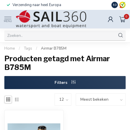
Verzending naar heel Europa
Ook instal
9.3
0
MENU
Home
/
Tags
/
Airmar B785M
Producten getagd met Airmar
B785M
Filters