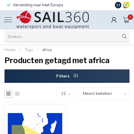
Verzending naar heel Europa
Ook instal
9.3
0
MENU
Home
/
Tags
/
africa
Producten getagd met africa
Filters