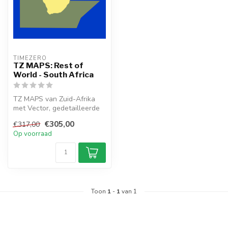
TIMEZERO 
TZ MAPS: Rest of
World - South Africa
TZ MAPS van Zuid-Afrika
met Vector, gedetailleerde
landinformatie en hoge
€305,00
€317,00
resolu...
Op voorraad
Toon
1
-
1
van 1