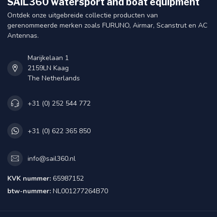
SAIL360 watersport and boat equipment
Ontdek onze uitgebreide collectie producten van
gerenommeerde merken zoals FURUNO, Airmar, Scanstrut en AC
Antennas.
Marijkelaan 1
2159LN Kaag
The Netherlands
+31 (0) 252 544 772
+31 (0) 622 365 850
info@sail360.nl
KVK nummer:
65987152
btw-nummer:
NL001277264B70