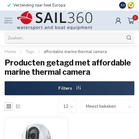
Verzending naar heel Europa
Ook instal
9.3
0
MENU
Home
/
Tags
/
affordable marine thermal camera
Producten getagd met affordable
marine thermal camera
Filters