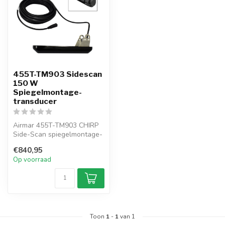
455T-TM903 Sidescan
150 W
Spiegelmontage-
transducer
Airmar 455T-TM903 CHIRP
Side-Scan spiegelmontage-
transducer, 150 W per zijde
€840,95
op ...
Op voorraad
Toon
1
-
1
van 1