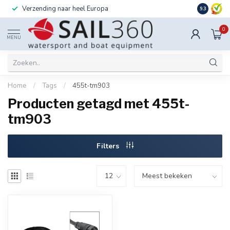
Verzending naar heel Europa
Ook instal
9.3
0
MENU
Home
/
Tags
/
455t-tm903
Producten getagd met 455t-
tm903
Filters