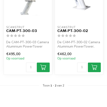
SCANSTRUT
SCANSTRUT
CAM-PT-300-03
CAM-PT-300-02
De CAM-PT-300-03 Camera
De CAM-PT-300-02 Camera
Aluminium PowerTower
Aluminium PowerTower,
heeft een hoogte van
met een hoogte van 300mm,
€495,00
€462,00
300mm (12"). H...
ontworpe...
Op voorraad
Op voorraad
Toon
1
-
2
van 2