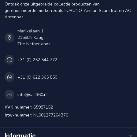
Ontdek onze uitgebreide collectie producten van
gerenommeerde merken zoals FURUNO, Airmar, Scanstrut en AC
Antennas.
Marijkelaan 1
2159LN Kaag
The Netherlands
+31 (0) 252 544 772
+31 (0) 622 365 850
info@sail360.nl
KVK nummer:
65987152
btw-nummer:
NL001277264B70
Informatie