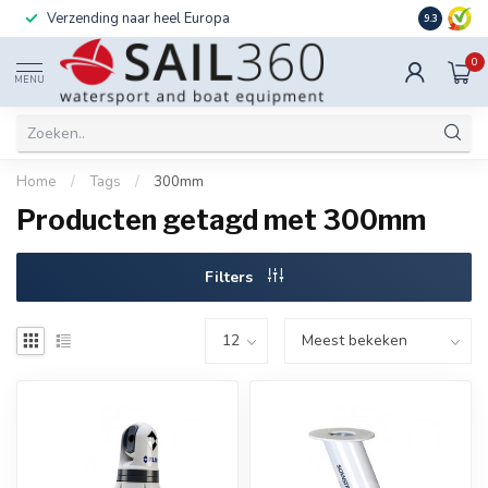
Verzending naar heel Europa
Ook instal
9.3
0
MENU
Home
/
Tags
/
300mm
Producten getagd met 300mm
Filters